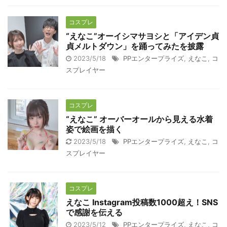
コスプレ
“えなこ”オーイシマサヨシと「アイデン貞
貞メルトダウン」を踊ってみたを披露
2023/5/18
PPエンタープライズ
,
えなこ
,
コ
スプレイヤー
コスプレ
“えなこ” オーバーオールから見える水着
姿で絵画を描く
2023/5/18
PPエンタープライズ
,
えなこ
,
コ
スプレイヤー
コスプレ
えなこ Instagram投稿数1000超え！SNS
で感謝を伝える
2023/5/12
PPエンタープライズ
,
えなこ
,
コ