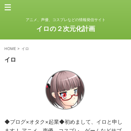
アニメ、声優、コスプレなどの情報発信サイト
イロの２次元化計画
HOME
>
イロ
イロ
◆ブログ×オタク×起業◆初めまして、イロと申し
ます！ アニメ、声優、コスプレ、ゲームなどサブ