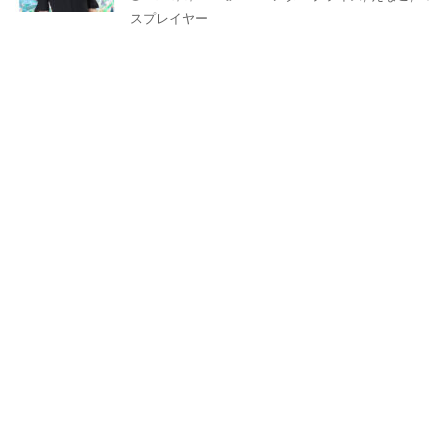
スプレイヤー