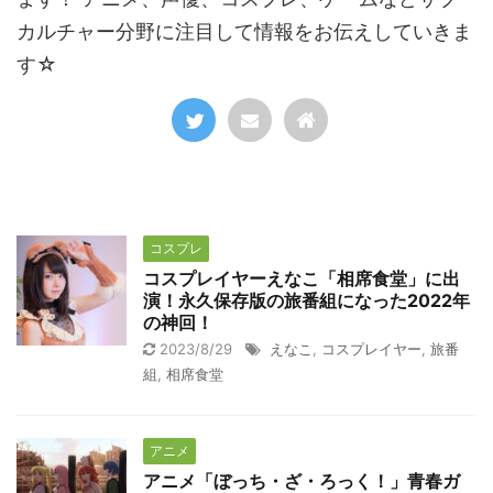
カルチャー分野に注目して情報をお伝えしていきま
す☆
コスプレ
コスプレイヤーえなこ「相席食堂」に出
演！永久保存版の旅番組になった2022年
の神回！
2023/8/29
えなこ
,
コスプレイヤー
,
旅番
組
,
相席食堂
アニメ
アニメ「ぼっち・ざ・ろっく！」青春ガ