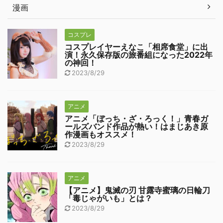
漫画
コスプレ
コスプレイヤーえなこ「相席食堂」に出
演！永久保存版の旅番組になった2022年
の神回！
2023/8/29
アニメ
アニメ「ぼっち・ざ・ろっく！」青春ガ
ールズバンド作品が熱い！はまじあき原
作漫画もオススメ！
2023/8/29
アニメ
【アニメ】鬼滅の刃 甘露寺蜜璃の日輪刀
「毒じゃがいも」とは？
2023/8/29