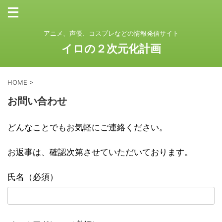
アニメ、声優、コスプレなどの情報発信サイト
イロの２次元化計画
HOME
>
お問い合わせ
どんなことでもお気軽にご連絡ください。
お返事は、確認次第させていただいております。
氏名（必須）