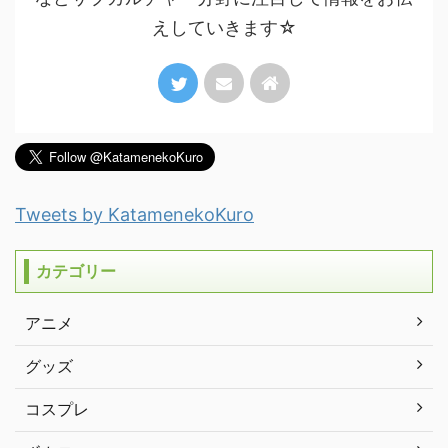
えしていきます☆
Tweets by KatamenekoKuro
カテゴリー
アニメ
グッズ
コスプレ