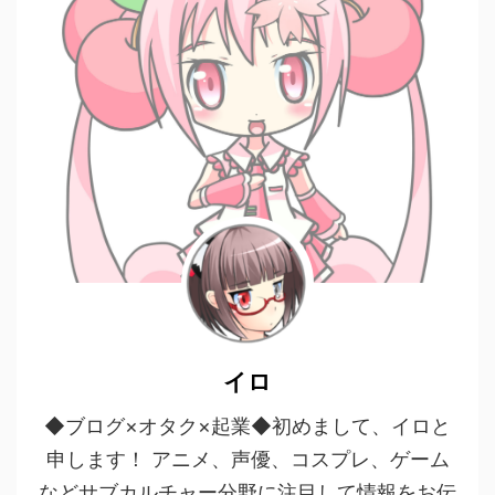
イロ
◆ブログ×オタク×起業◆初めまして、イロと
申します！ アニメ、声優、コスプレ、ゲーム
などサブカルチャー分野に注目して情報をお伝