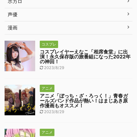
ボカロ
声優
漫画
コスプレ
コスプレイヤーえなこ「相席食堂」に出
演！永久保存版の旅番組になった2022年
の神回！
2023/8/29
アニメ
アニメ「ぼっち・ざ・ろっく！」青春ガ
ールズバンド作品が熱い！はまじあき原
作漫画もオススメ！
2023/8/29
アニメ