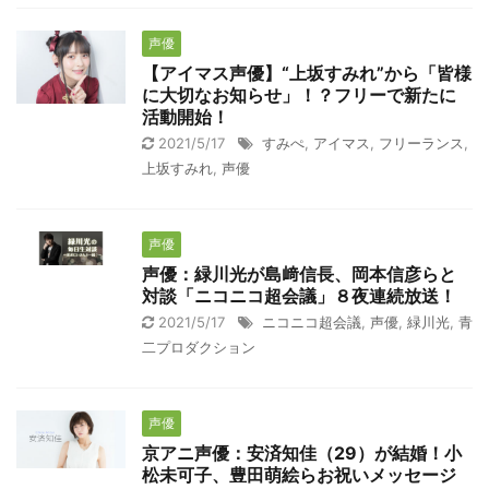
声優
【アイマス声優】“上坂すみれ”から「皆様
に大切なお知らせ」！？フリーで新たに
活動開始！
2021/5/17
すみぺ
,
アイマス
,
フリーランス
,
上坂すみれ
,
声優
声優
声優：緑川光が島﨑信長、岡本信彦らと
対談「ニコニコ超会議」８夜連続放送！
2021/5/17
ニコニコ超会議
,
声優
,
緑川光
,
青
二プロダクション
声優
京アニ声優：安済知佳（29）が結婚！小
松未可子、豊田萌絵らお祝いメッセージ