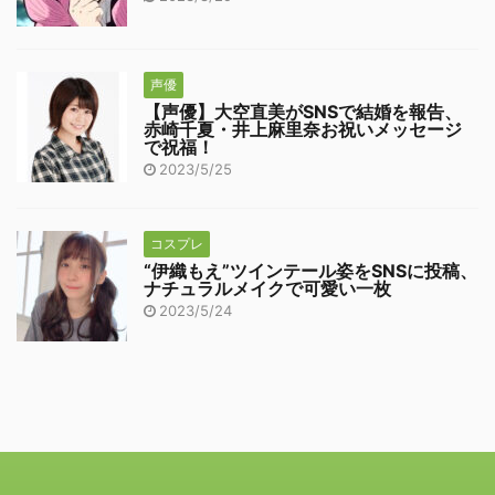
声優
【声優】大空直美がSNSで結婚を報告、
赤崎千夏・井上麻里奈お祝いメッセージ
で祝福！
2023/5/25
コスプレ
“伊織もえ”ツインテール姿をSNSに投稿、
ナチュラルメイクで可愛い一枚
2023/5/24