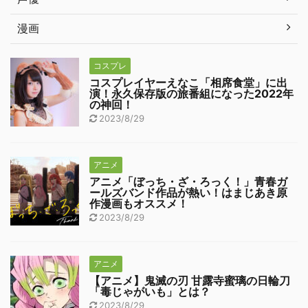
漫画
コスプレ
コスプレイヤーえなこ「相席食堂」に出
演！永久保存版の旅番組になった2022年
の神回！
2023/8/29
アニメ
アニメ「ぼっち・ざ・ろっく！」青春ガ
ールズバンド作品が熱い！はまじあき原
作漫画もオススメ！
2023/8/29
アニメ
【アニメ】鬼滅の刃 甘露寺蜜璃の日輪刀
「毒じゃがいも」とは？
2023/8/29