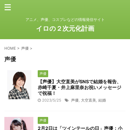
アニメ、声優、コスプレなどの情報発信サイト
イロの２次元化計画
HOME
>
声優
>
声優
声優
【声優】大空直美がSNSで結婚を報告、
赤崎千夏・井上麻里奈お祝いメッセージ
で祝福！
2023/5/25
声優
,
大空直美
,
結婚
声優
2月2日は「ツインテールの日」声優：小