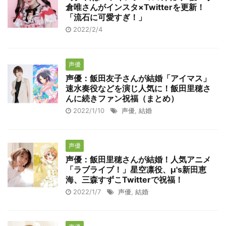
倉唯さんがインスタ×Twitterを更新！
「流石に可愛すぎ！」
2022/2/4
声優
声優：飯田友子さんが結婚「アイマス」
速水奏役などを演じ人気に！飯田里穂さ
んに続きファン祝福（まとめ）
2022/1/10
声優
,
結婚
声優
声優：飯田里穂さんが結婚！人気アニメ
「ラブライブ！」星空凛役、μ's新田恵
海、三森すずこTwitterで祝福！
2022/1/7
声優
,
結婚