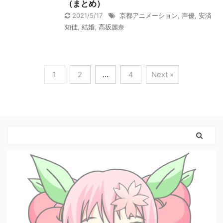
（まとめ）
2021/5/17
京都アニメーション
,
声優
,
安済
知佳
,
結婚
,
高坂麗奈
1
2
…
4
Next »