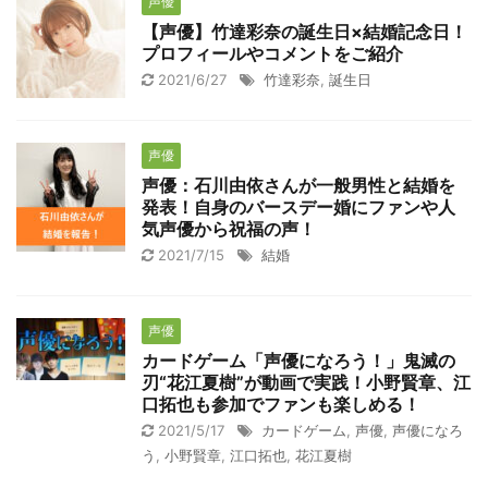
声優
【声優】竹達彩奈の誕生日×結婚記念日！
プロフィールやコメントをご紹介
2021/6/27
竹達彩奈
,
誕生日
声優
声優：石川由依さんが一般男性と結婚を
発表！自身のバースデー婚にファンや人
気声優から祝福の声！
2021/7/15
結婚
声優
カードゲーム「声優になろう！」鬼滅の
刃“花江夏樹”が動画で実践！小野賢章、江
口拓也も参加でファンも楽しめる！
2021/5/17
カードゲーム
,
声優
,
声優になろ
う
,
小野賢章
,
江口拓也
,
花江夏樹