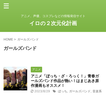
アニメ、声優、コスプレなどの情報発信サイト
イロの２次元化計画
HOME
>
ガールズバンド
ガールズバンド
アニメ
アニメ「ぼっち・ざ・ろっく！」青春ガ
ールズバンド作品が熱い！はまじあき原
作漫画もオススメ！
2023/8/29
ぼっち
,
ガールズバンド
,
音楽系