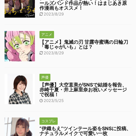
ールズバンド作品が熱い！はまじあき原
作漫画もオススメ！
2023/8/29
アニメ
【アニメ】鬼滅の刃 甘露寺蜜璃の日輪刀
「毒じゃがいも」とは？
2023/8/29
声優
【声優】大空直美がSNSで結婚を報告、
赤崎千夏・井上麻里奈お祝いメッセージ
で祝福！
2023/5/25
コスプレ
“伊織もえ”ツインテール姿をSNSに投稿、
ナチュラルメイクで可愛い一枚