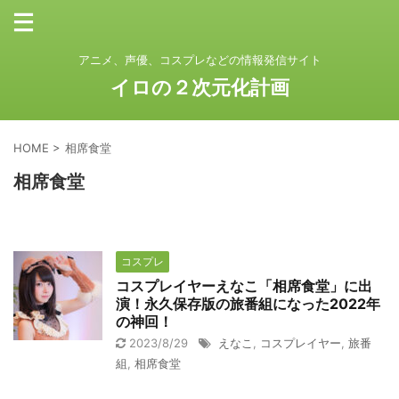
アニメ、声優、コスプレなどの情報発信サイト
イロの２次元化計画
HOME
>
相席食堂
相席食堂
コスプレ
コスプレイヤーえなこ「相席食堂」に出
演！永久保存版の旅番組になった2022年
の神回！
2023/8/29
えなこ
,
コスプレイヤー
,
旅番
組
,
相席食堂