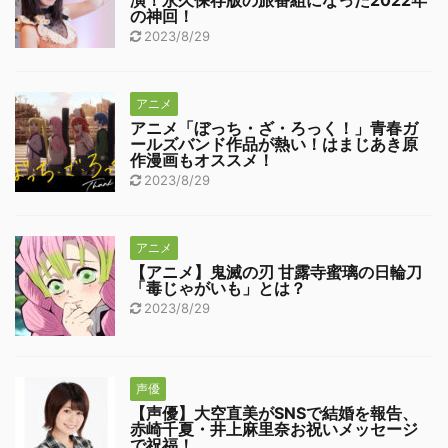
演！永久保存版の旅番組になった2022年
の神回！
2023/8/29
アニメ
アニメ「ぼっち・ざ・ろっく！」青春ガ
ールズバンド作品が熱い！はまじあき原
作漫画もオススメ！
2023/8/29
アニメ
【アニメ】鬼滅の刃 甘露寺蜜璃の日輪刀
「毒じゃがいも」とは？
2023/8/29
声優
【声優】大空直美がSNSで結婚を報告、
赤崎千夏・井上麻里奈お祝いメッセージ
で祝福！