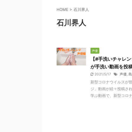
HOME
>
石川界人
石川界人
声優
【#手洗いチャレ
が手洗い動画を投
2021/5/17
声優
,
島
新型コロナウイルスが
ジ」動画が続々投稿され
学ぶ動画で、新型コロナウ