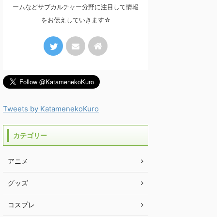
ームなどサブカルチャー分野に注目して情報
をお伝えしていきます☆
Tweets by KatamenekoKuro
カテゴリー
アニメ
グッズ
コスプレ