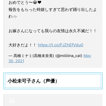
おめでとう〜😭❤
報告をもらった時嬉しすぎて思わず踊り出したよ
💃✨✨
お嫁さんになっても我らの友情は永久不滅だ！！
大好きだよ！！
https://t.co/FJZhEfVdu0
— 髙橋ミナミ(高橋未奈美) (@miiiiiina_cat)
May
30, 2021
小松未可子さん（声優）