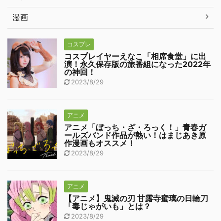
漫画
コスプレ
コスプレイヤーえなこ「相席食堂」に出
演！永久保存版の旅番組になった2022年
の神回！
2023/8/29
アニメ
アニメ「ぼっち・ざ・ろっく！」青春ガ
ールズバンド作品が熱い！はまじあき原
作漫画もオススメ！
2023/8/29
アニメ
【アニメ】鬼滅の刃 甘露寺蜜璃の日輪刀
「毒じゃがいも」とは？
2023/8/29