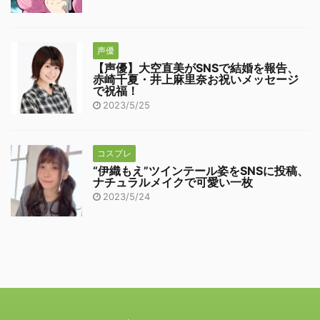
声優
【声優】大空直美がSNSで結婚を報告、
赤崎千夏・井上麻里奈お祝いメッセージ
で祝福！
2023/5/25
コスプレ
“伊織もえ”ツインテール姿をSNSに投稿、
ナチュラルメイクで可愛い一枚
2023/5/24