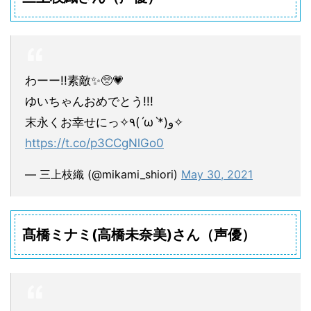
わーー!!素敵✨🥺💗
ゆいちゃんおめでとう!!!
末永くお幸せにっ✧٩(ˊωˋ*)و✧
https://t.co/p3CCgNlGo0
— 三上枝織 (@mikami_shiori)
May 30, 2021
髙橋ミナミ(高橋未奈美)さん（声優）