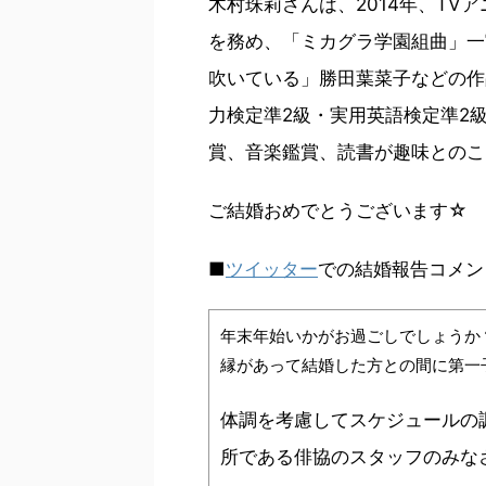
木村珠莉さんは、2014年、TVア
を務め、「ミカグラ学園組曲」一
吹いている」勝田葉菜子などの作
力検定準2級・実用英語検定準2
賞、音楽鑑賞、読書が趣味とのこ
ご結婚おめでとうございます☆
■
ツイッター
での結婚報告コメン
年末年始いかがお過ごしでしょうか
縁があって結婚した方との間に第一
体調を考慮してスケジュールの
所である俳協のスタッフのみな