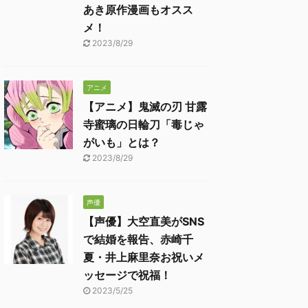
あき原作漫画もオスス
メ！
2023/8/29
アニメ
【アニメ】鬼滅の刃 甘露
寺蜜璃の日輪刀「毒じゃ
がいも」とは？
2023/8/29
声優
【声優】大空直美がSNS
で結婚を報告、赤崎千
夏・井上麻里奈お祝いメ
ッセージで祝福！
2023/5/25