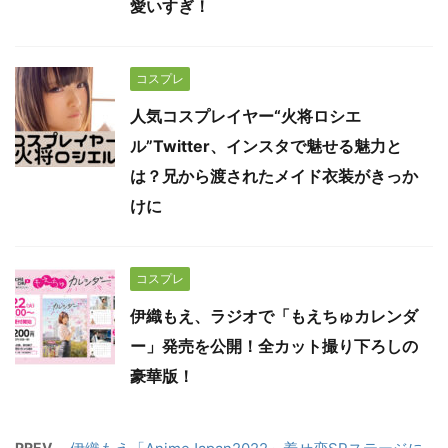
愛いすぎ！
コスプレ
人気コスプレイヤー“火将ロシエ
ル”Twitter、インスタで魅せる魅力と
は？兄から渡されたメイド衣装がきっか
けに
コスプレ
伊織もえ、ラジオで「もえちゅカレンダ
ー」発売を公開！全カット撮り下ろしの
豪華版！
PREV