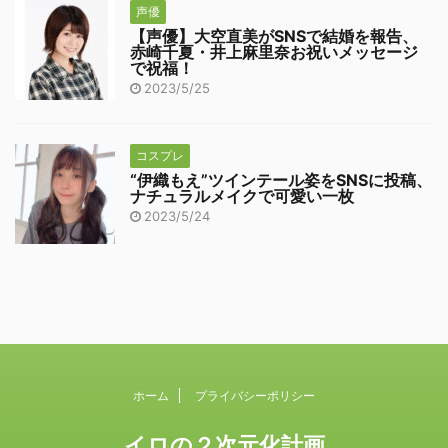
声優
【声優】大空直美がSNSで結婚を報告、
赤崎千夏・井上麻里奈お祝いメッセージ
で祝福！
2023/5/25
コスプレ
“伊織もえ”ツインテール姿をSNSに投稿、
ナチュラルメイクで可愛い一枚
2023/5/24
ホーム
プライバシーポリシー
イロの２次元化計画