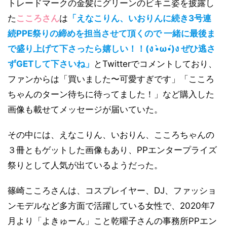
トレードマークの金髪にグリーンのビキニ姿を披露し
た
こころさん
は
「えなこりん、いおりんに続き3号連
続PPE祭りの締めを担当させて頂くので 一緒に最後ま
で盛り上げて下さったら嬉しい！！(ง •̀ω•́)ง ぜひ逃さ
ずGETして下さいね」
とTwitterでコメントしており、
ファンからは「買いました〜可愛すぎです」「こころ
ちゃんのターン待ちに待ってました！」など購入した
画像も載せてメッセージが届いていた。
その中には、えなこりん、いおりん、こころちゃんの
３冊ともゲットした画像もあり、PPエンタープライズ
祭りとして人気が出ているようだった。
篠崎こころさんは、コスプレイヤー、DJ、ファッショ
ンモデルなど多方面で活躍している女性で、2020年7
月より「よきゅーん」こと乾曜子さんの事務所PPエン