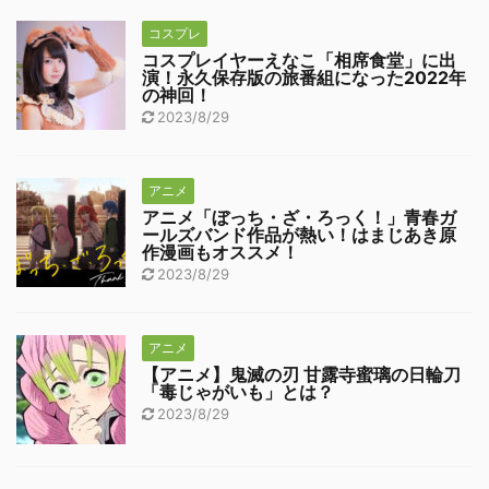
コスプレ
コスプレイヤーえなこ「相席食堂」に出
演！永久保存版の旅番組になった2022年
の神回！
2023/8/29
アニメ
アニメ「ぼっち・ざ・ろっく！」青春ガ
ールズバンド作品が熱い！はまじあき原
作漫画もオススメ！
2023/8/29
アニメ
【アニメ】鬼滅の刃 甘露寺蜜璃の日輪刀
「毒じゃがいも」とは？
2023/8/29