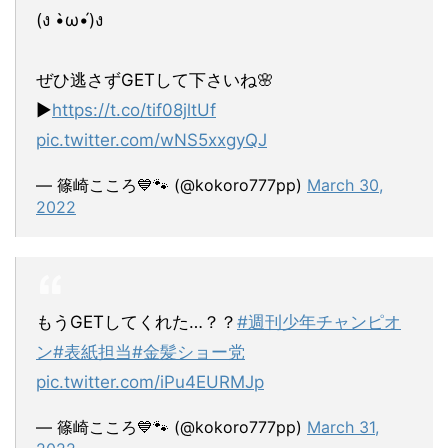
(ง •̀ω•́)ง
ぜひ逃さずGETして下さいね🌸
▶︎
https://t.co/tif08jltUf
pic.twitter.com/wNS5xxgyQJ
— 篠崎こころ💙🐾 (@kokoro777pp)
March 30,
2022
もうGETしてくれた…？？
#週刊少年チャンピオ
ン
#表紙担当
#金髪ショー党
pic.twitter.com/iPu4EURMJp
— 篠崎こころ💙🐾 (@kokoro777pp)
March 31,