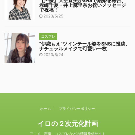
【声優】大空直美がSNSで結婚を報告、
赤崎千夏・井上麻里奈お祝いメッセージ
で祝福！
2023/5/25
コスプレ
“伊織もえ”ツインテール姿をSNSに投稿、
ナチュラルメイクで可愛い一枚
2023/5/24
ホーム
プライバシーポリシー
イロの２次元化計画
アニメ、声優、コスプレなどの情報発信サイト