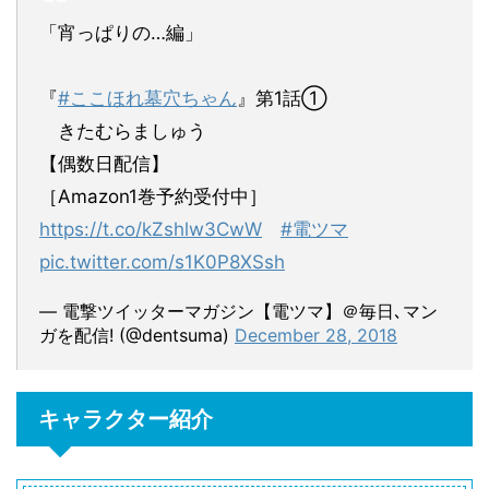
「宵っぱりの…編」
『
#ここほれ墓穴ちゃん
』第1話①
きたむらましゅう
【偶数日配信】
［Amazon1巻予約受付中］
https://t.co/kZshlw3CwW
#電ツマ
pic.twitter.com/s1K0P8XSsh
— 電撃ツイッターマガジン【電ツマ】＠毎日､マン
ガを配信! (@dentsuma)
December 28, 2018
キャラクター紹介