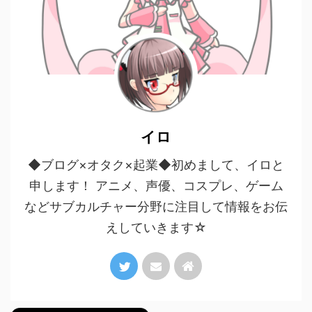
イロ
◆ブログ×オタク×起業◆初めまして、イロと
申します！ アニメ、声優、コスプレ、ゲーム
などサブカルチャー分野に注目して情報をお伝
えしていきます☆