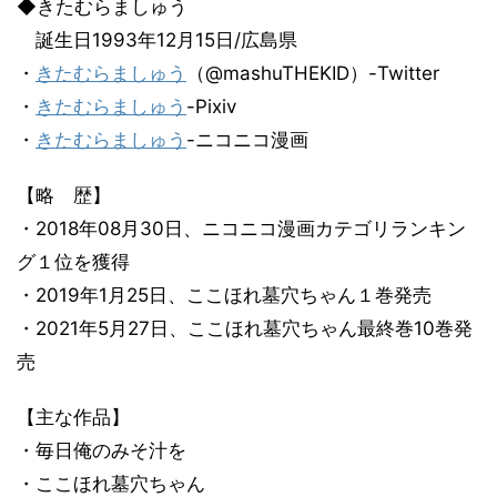
◆きたむらましゅう
誕生日1993年12月15日/広島県
・
きたむらましゅう
（@mashuTHEKID）-Twitter
・
きたむらましゅう
-Pixiv
・
きたむらましゅう
-ニコニコ漫画
【略 歴】
・2018年08月30日、ニコニコ漫画カテゴリランキン
グ１位を獲得
・2019年1月25日、ここほれ墓穴ちゃん１巻発売
・2021年5月27日、ここほれ墓穴ちゃん最終巻10巻発
売
【主な作品】
・毎日俺のみそ汁を
・ここほれ墓穴ちゃん