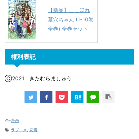
【新品】ここほれ
墓穴ちゃん (1-10巻
全巻) 全巻セット
権利表記
Ⓒ2021 きたむらましゅう
-
漫画
-
ラブコメ
,
恋愛