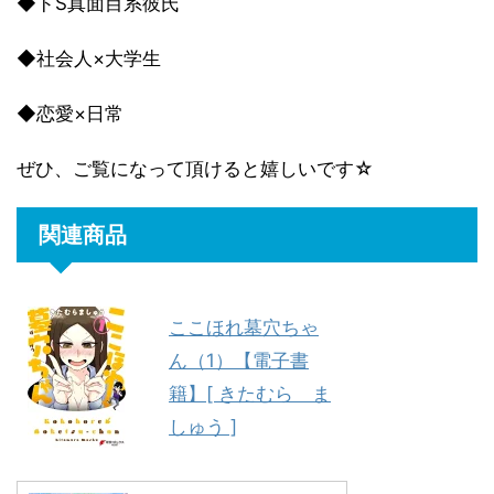
◆ドS真面目系彼氏
◆社会人×大学生
◆恋愛×日常
ぜひ、ご覧になって頂けると嬉しいです☆
関連商品
ここほれ墓穴ちゃ
ん（1）【電子書
籍】[ きたむら ま
しゅう ]