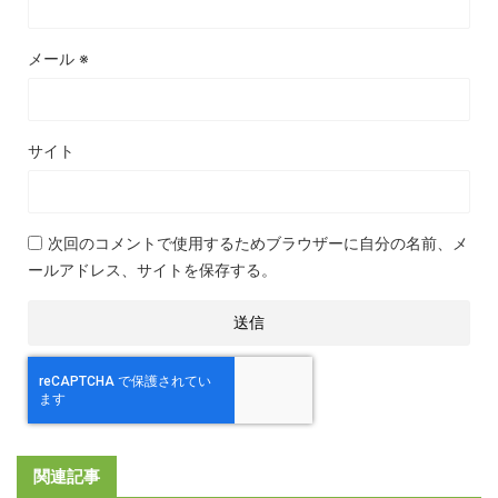
メール
※
サイト
次回のコメントで使用するためブラウザーに自分の名前、メ
ールアドレス、サイトを保存する。
関連記事