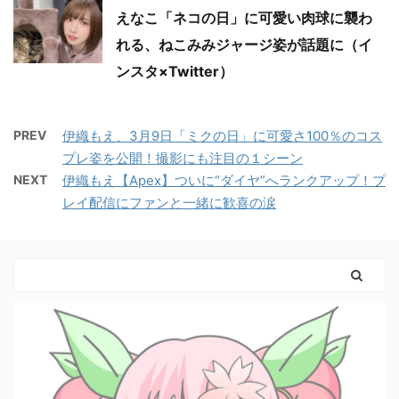
えなこ「ネコの日」に可愛い肉球に襲わ
れる、ねこみみジャージ姿が話題に（イ
ンスタ×Twitter）
PREV
伊織もえ、3月9日「ミクの日」に可愛さ100％のコス
プレ姿を公開！撮影にも注目の１シーン
NEXT
伊織もえ【Apex】ついに“ダイヤ”へランクアップ！プ
レイ配信にファンと一緒に歓喜の涙