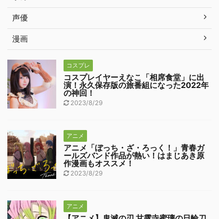
声優
漫画
コスプレ
コスプレイヤーえなこ「相席食堂」に出
演！永久保存版の旅番組になった2022年
の神回！
2023/8/29
アニメ
アニメ「ぼっち・ざ・ろっく！」青春ガ
ールズバンド作品が熱い！はまじあき原
作漫画もオススメ！
2023/8/29
アニメ
【アニメ】鬼滅の刃 甘露寺蜜璃の日輪刀