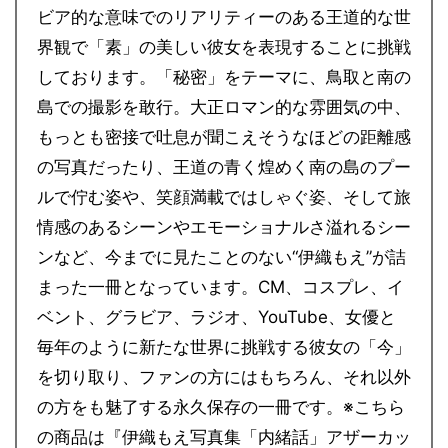
ビア的な意味でのリアリティーのある王道的な世
界観で「素」の美しい彼女を表現することに挑戦
しております。「秘密」をテーマに、鳥取と南の
島での撮影を敢行。大正ロマン的な雰囲気の中、
もっとも密接で吐息が聞こえそうなほどの距離感
の写真だったり、王道の青く煌めく南の島のプー
ルで佇む姿や、笑顔満載ではしゃぐ姿、そして旅
情感のあるシーンやエモーショナルさ溢れるシー
ンなど、今までに見たことのない“伊織もえ”が詰
まった一冊となっています。CM、コスプレ、イ
ベント、グラビア、ラジオ、YouTube、女優と
毎年のように新たな世界に挑戦する彼女の「今」
を切り取り、ファンの方にはもちろん、それ以外
の方をも魅了する永久保存の一冊です。※こちら
の商品は『伊織もえ写真集「内緒話」アザーカッ