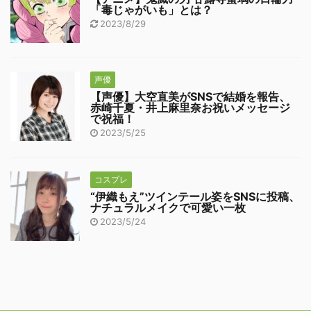
「毒じゃがいも」とは？
2023/8/29
声優
【声優】大空直美がSNSで結婚を報告、
赤崎千夏・井上麻里奈お祝いメッセージ
で祝福！
2023/5/25
コスプレ
“伊織もえ”ツインテール姿をSNSに投稿、
ナチュラルメイクで可愛い一枚
2023/5/24