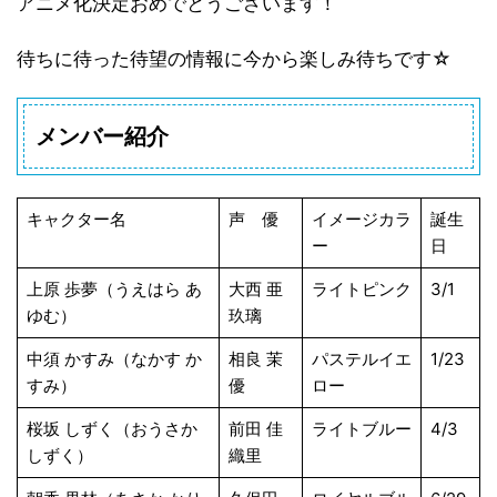
アニメ化決定おめでとうございます！
待ちに待った待望の情報に今から楽しみ待ちです☆
メンバー紹介
キャクター名
声 優
イメージカラ
誕生
ー
日
上原 歩夢（うえはら あ
大西 亜
ライトピンク
3/1
ゆむ）
玖璃
中須 かすみ（なかす か
相良 茉
パステルイエ
1/23
すみ）
優
ロー
桜坂 しずく（おうさか
前田 佳
ライトブルー
4/3
しずく）
織里