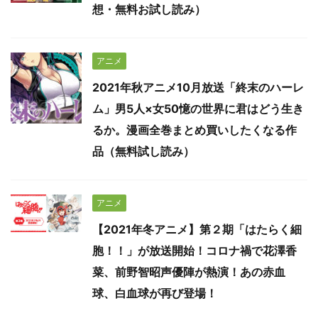
想・無料お試し読み）
アニメ
2021年秋アニメ10月放送「終末のハーレ
ム」男5人×女50憶の世界に君はどう生き
るか。漫画全巻まとめ買いしたくなる作
品（無料試し読み）
アニメ
【2021年冬アニメ】第２期「はたらく細
胞！！」が放送開始！コロナ禍で花澤香
菜、前野智昭声優陣が熱演！あの赤血
球、白血球が再び登場！