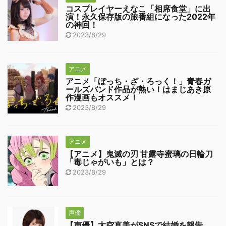
コスプレイヤーえなこ「相席食堂」に出
演！永久保存版の旅番組になった2022年
の神回！
2023/8/29
アニメ
アニメ「ぼっち・ざ・ろっく！」青春ガ
ールズバンド作品が熱い！はまじあき原
作漫画もオススメ！
2023/8/29
アニメ
【アニメ】鬼滅の刃 甘露寺蜜璃の日輪刀
「毒じゃがいも」とは？
2023/8/29
声優
【声優】大空直美がSNSで結婚を報告、