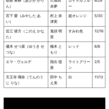
朝香 果林（あさか かり
久保田
ロイヤルブル
6/29
ん）
未夢
ー
宮下 愛（みやした あ
村上 奈
超オレンジ
5/30
い）
津実
近江 彼方（このえ かな
鬼頭 明
すみれ色
12/16
た）
里
優木 せつ菜（ゆうき せ
楠木 と
レッド
8/8
つな）
もり
エマ・ヴェルデ
指出 毬
ライトグリー
2/5
亜
ン
天王寺 璃奈（てんのう
田中 ち
白
11/13
じ りな）
え美