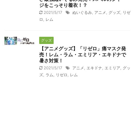
ジをこっそり着衣！？
2021/5/17
ぬいぐるみ
,
アニメ
,
グッズ
,
リゼ
ロ
,
レム
グッズ
【アニメグッズ】「リゼロ」痛マスク発
売！レム・ラム・エミリア・エキドナで
暑さ対策！
2021/5/17
アニメ
,
エキドナ
,
エミリア
,
グッ
ズ
,
ラム
,
リゼロ
,
レム