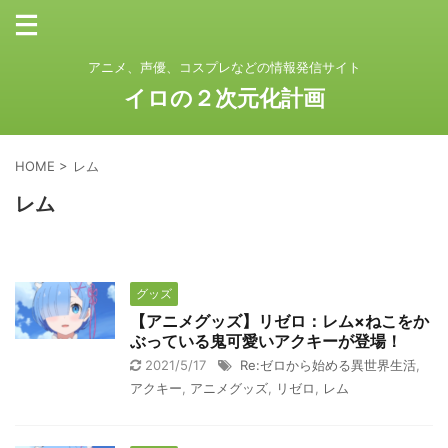
アニメ、声優、コスプレなどの情報発信サイト
イロの２次元化計画
HOME
>
レム
レム
グッズ
【アニメグッズ】リゼロ：レム×ねこをか
ぶっている鬼可愛いアクキーが登場！
2021/5/17
Re:ゼロから始める異世界生活
,
アクキー
,
アニメグッズ
,
リゼロ
,
レム