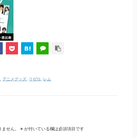
,
アニメグッズ
,
リゼロ
,
レム
りません。
※
が付いている欄は必須項目です