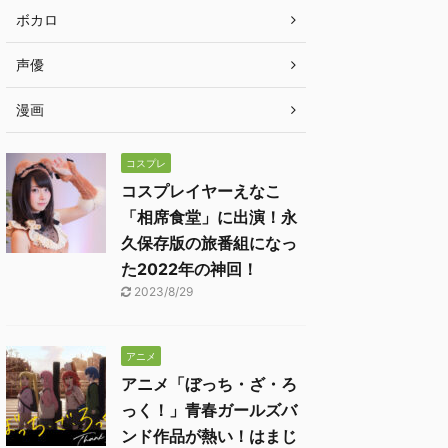
ボカロ
声優
漫画
コスプレ
コスプレイヤーえなこ
「相席食堂」に出演！永
久保存版の旅番組になっ
た2022年の神回！
2023/8/29
アニメ
アニメ「ぼっち・ざ・ろ
っく！」青春ガールズバ
ンド作品が熱い！はまじ