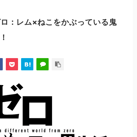
ロ：レム×ねこをかぶっている鬼
！