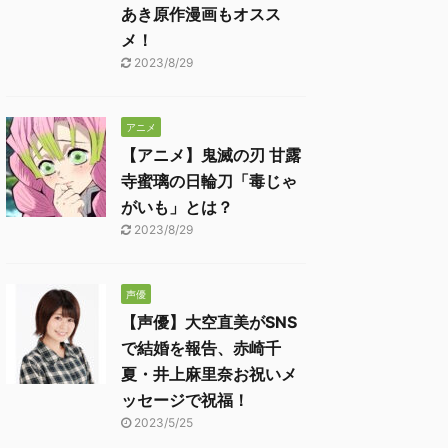
あき原作漫画もオスス
メ！
2023/8/29
アニメ
【アニメ】鬼滅の刃 甘露
寺蜜璃の日輪刀「毒じゃ
がいも」とは？
2023/8/29
声優
【声優】大空直美がSNS
で結婚を報告、赤崎千
夏・井上麻里奈お祝いメ
ッセージで祝福！
2023/5/25