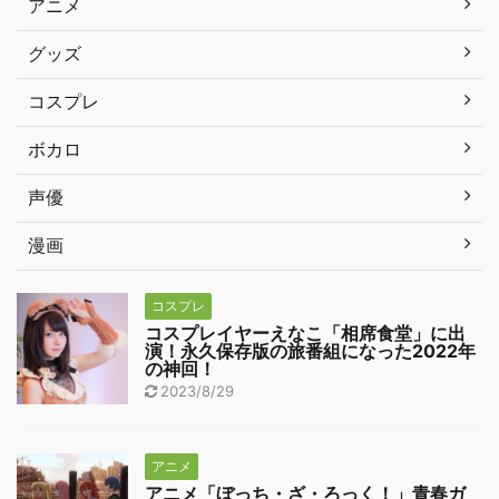
アニメ
グッズ
コスプレ
ボカロ
声優
漫画
コスプレ
コスプレイヤーえなこ「相席食堂」に出
演！永久保存版の旅番組になった2022年
の神回！
2023/8/29
アニメ
アニメ「ぼっち・ざ・ろっく！」青春ガ