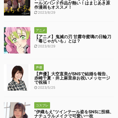
ールズバンド作品が熱い！はまじあき原
作漫画もオススメ！
2023/8/29
アニメ
【アニメ】鬼滅の刃 甘露寺蜜璃の日輪刀
「毒じゃがいも」とは？
2023/8/29
声優
【声優】大空直美がSNSで結婚を報告、
赤崎千夏・井上麻里奈お祝いメッセージ
で祝福！
2023/5/25
コスプレ
“伊織もえ”ツインテール姿をSNSに投稿、
ナチュラルメイクで可愛い一枚