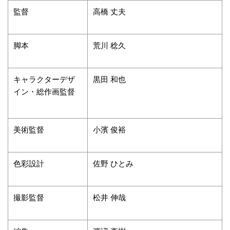
監督
高橋 丈夫
脚本
荒川 稔久
キャラクターデザ
黒田 和也
イン・総作画監督
美術監督
小濱 俊裕
色彩設計
佐野 ひとみ
撮影監督
松井 伸哉