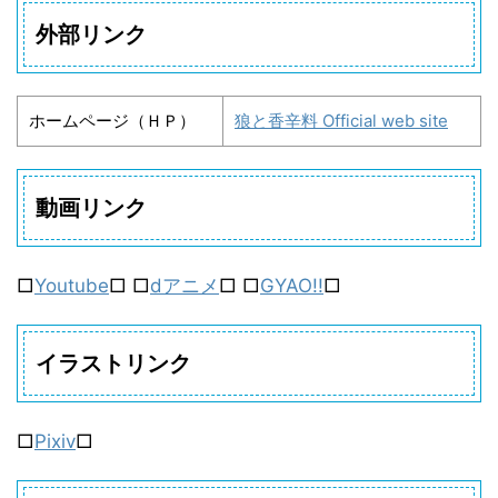
外部リンク
ホームページ（ＨＰ）
狼と香辛料 Official web site
動画リンク
□
Youtube
□ □
dアニメ
□ □
GYAO!!
□
イラストリンク
□
Pixiv
□