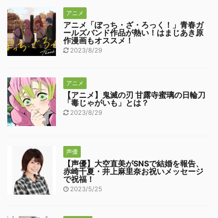
アニメ
アニメ「ぼっち・ざ・ろっく！」青春ガ
ールズバンド作品が熱い！はまじあき原
作漫画もオススメ！
2023/8/29
アニメ
【アニメ】鬼滅の刃 甘露寺蜜璃の日輪刀
「毒じゃがいも」とは？
2023/8/29
声優
【声優】大空直美がSNSで結婚を報告、
赤崎千夏・井上麻里奈お祝いメッセージ
で祝福！
2023/5/25