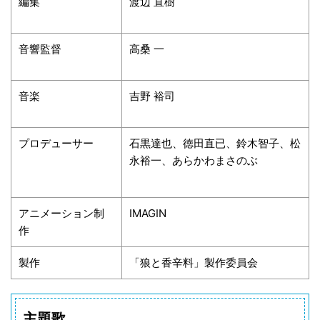
編集
渡辺 直樹
音響監督
高桑 一
音楽
吉野 裕司
プロデューサー
石黒達也、徳田直已、鈴木智子、松
永裕一、あらかわまさのぶ
アニメーション制
IMAGIN
作
製作
「狼と香辛料」製作委員会
主題歌