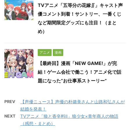
TVアニメ「五等分の花嫁∬」キャスト声
優コメント到着！サントリー、一番くじ
など期間限定グッズにも注目！（まと
め）
アニメ
漫画
【最終回】漫画「NEW GAME!」が完
結！ゲーム会社で働こう！アニメ化で話
題になった“お仕事系ストーリー”
PREV
【声優ニュース】声優の朴璐美さんと山路和弘さんが
結婚を発表！
NEXT
TVアニメ「狼と香辛料Ⅱ」狼少女×青年商人の物語
（感想・まとめ）