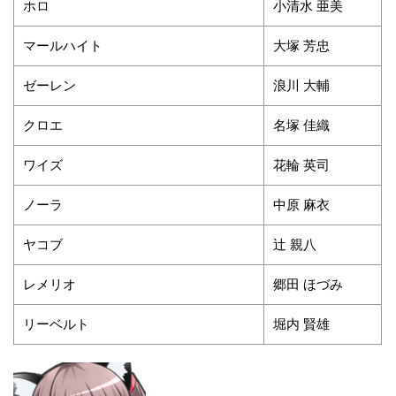
ホロ
小清水 亜美
マールハイト
大塚 芳忠
ゼーレン
浪川 大輔
クロエ
名塚 佳織
ワイズ
花輪 英司
ノーラ
中原 麻衣
ヤコブ
辻 親八
レメリオ
郷田 ほづみ
リーベルト
堀内 賢雄