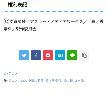
権利表記
Ⓒ支倉凍砂／アスキー・メディアワークス／「狼と香
辛料」製作委員会
-
アニメ
-
アニメ
,
ホロ
,
小清水亜美
,
狼と香辛料
,
福山潤
,
２次元