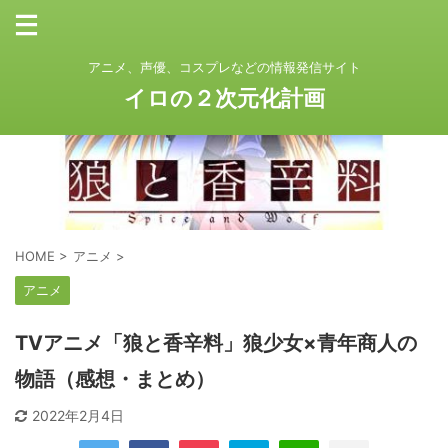
アニメ、声優、コスプレなどの情報発信サイト
イロの２次元化計画
HOME
>
アニメ
>
アニメ
TVアニメ「狼と香辛料」狼少女×青年商人の
物語（感想・まとめ）
2022年2月4日