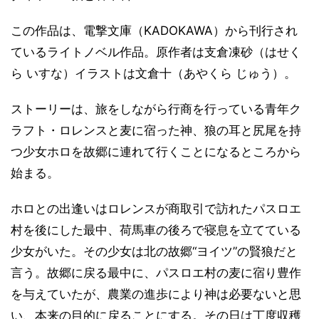
この作品は、電撃文庫（KADOKAWA）から刊行され
ているライトノベル作品。原作者は支倉凍砂（はせく
ら いすな）イラストは文倉十（あやくら じゅう）。
ストーリーは、旅をしながら行商を行っている青年ク
ラフト・ロレンスと麦に宿った神、狼の耳と尻尾を持
つ少女ホロを故郷に連れて行くことになるところから
始まる。
ホロとの出逢いはロレンスが商取引で訪れたパスロエ
村を後にした最中、荷馬車の後ろで寝息を立てている
少女がいた。その少女は北の故郷“ヨイツ”の賢狼だと
言う。故郷に戻る最中に、パスロエ村の麦に宿り豊作
を与えていたが、農業の進歩により神は必要ないと思
い、本来の目的に戻ることにする。その日は丁度収穫