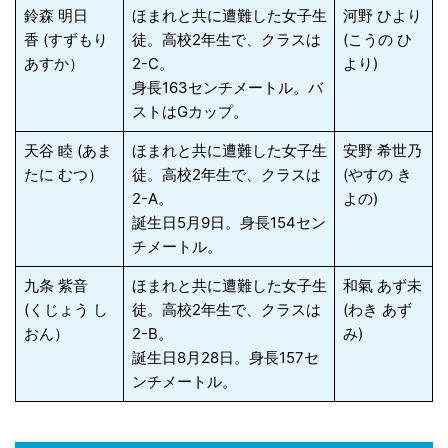
鈴森 明日
ほまれと共に遭難した女子生
河野 ひより
香 (すずもり
徒。高校2年生で、クラスは
(こうの ひ
あすか）
2-C。
より)
身長163センチメートル。バ
ストはGカップ。
天谷 睦 (あま
ほまれと共に遭難した女子生
安野 希世乃
たに むつ）
徒。高校2年生で、クラスは
(やすの き
2-A。
よの)
誕生日5月9日。身長154セン
チメートル。
九条 紫音
ほまれと共に遭難した女子生
和氣 あず未
(くじょう し
徒。高校2年生で、クラスは
(わき あず
おん）
2-B。
み)
誕生日8月28日。身長157セ
ンチメートル。