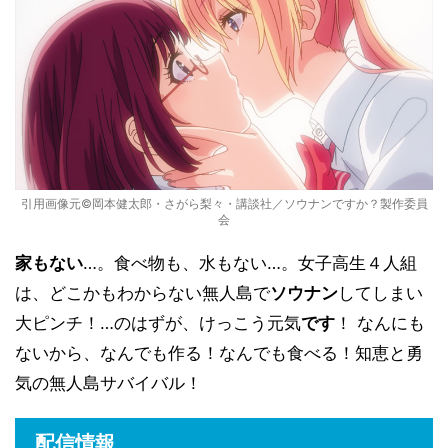
引用画像元©岡本健太郎・さがら梨々・講談社／ソウナンですか？製作委員
会
家もない
…。食べ物も、水もない…。女子高生４人組
は、どこかもわからない無人島で
ソウナン
してしまい
大ピンチ！…のはずが、けっこう元気
です
！ なんにも
ないから、なんでも作る！なんでも食べる！知恵と勇
気の無人島サバイバル！
配信情報