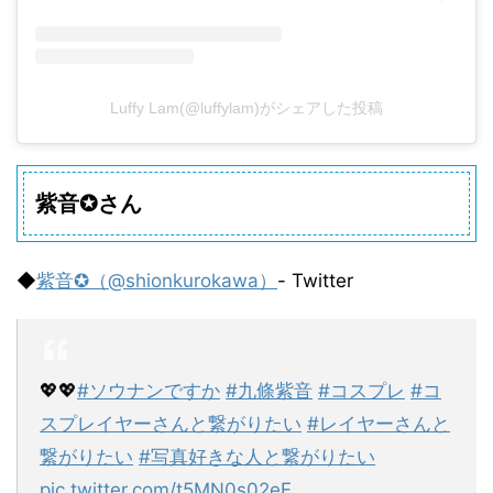
Luffy Lam(@luffylam)がシェアした投稿
紫音✪さん
◆
紫音✪（@shionkurokawa）
- Twitter
💖💖
#ソウナンですか
#九條紫音
#コスプレ
#コ
スプレイヤーさんと繋がりたい
#レイヤーさんと
繋がりたい
#写真好きな人と繋がりたい
pic.twitter.com/t5MN0s02eF