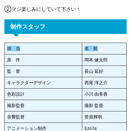
②マジ楽しみにしていて下さい！
制作スタッフ
担 当
名 前
原 作
岡本 健太郎
監 督
長山 延好
キャラクターデザイン
西尾 淳之介
色彩設計
小川 由美香
撮影監督
撮影 監督
音響監督
菅原輝明
アニメーション制作
Ezo'la