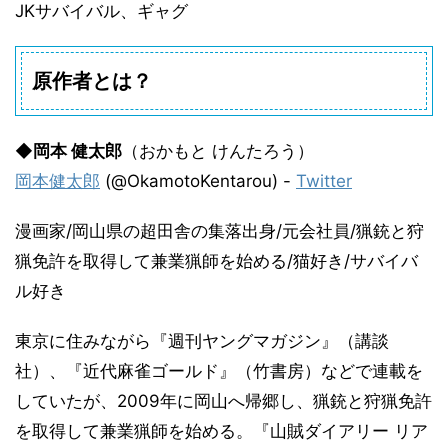
JKサバイバル、ギャグ
原作者とは？
◆
岡本 健太郎
（おかもと けんたろう）
岡本健太郎
(@OkamotoKentarou) -
Twitter
漫画家/岡山県の超田舎の集落出身/元会社員/猟銃と狩
猟免許を取得して兼業猟師を始める/猫好き/サバイバ
ル好き
東京に住みながら『週刊ヤングマガジン』（講談
社）、『近代麻雀ゴールド』（竹書房）などで連載を
していたが、2009年に岡山へ帰郷し、猟銃と狩猟免許
を取得して兼業猟師を始める。『山賊ダイアリー リア