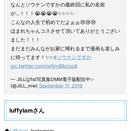
なんとソウナンですかの最終回に私の名前
が…！！！😭😭😭😭✨✨✨✨
こんなの人生で初めてだよぉぉ😢😢😢
ほまれちゃんコスさせて頂いてありがとうござい
ました！！！
まだまだみんながお家に帰れるまで漫画も楽しみ
に待ってます！✨✨
#ソウナンですか
pic.twitter.com/w6m88crxo8
— JILL🐺1st写真集DMM電子版配信中✨
(@JILL_mw)
September 17, 2019
luffylamさん
◆
luffylam
-Instagram