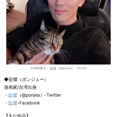
引用画像元：
彭傑
（@ponjea）-Twitter
◆彭傑（ポンジェー）
漫画家/台湾出身
・
彭傑
（@ponjea）-Twitter
・
彭傑
-Facebook
【主な作品】