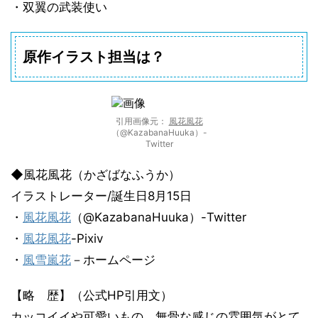
・双翼の武装使い
原作イラスト担当は？
引用画像元：
風花風花
（@KazabanaHuuka）-
Twitter
◆風花風花（かざばなふうか）
イラストレーター/誕生日8月15日
・
風花風花
（@KazabanaHuuka）-Twitter
・
風花風花
-Pixiv
・
風雪嵐花
－ホームページ
【略 歴】（公式HP引用文）
カッコイイや可愛いもの、無骨な感じの雰囲気がとて