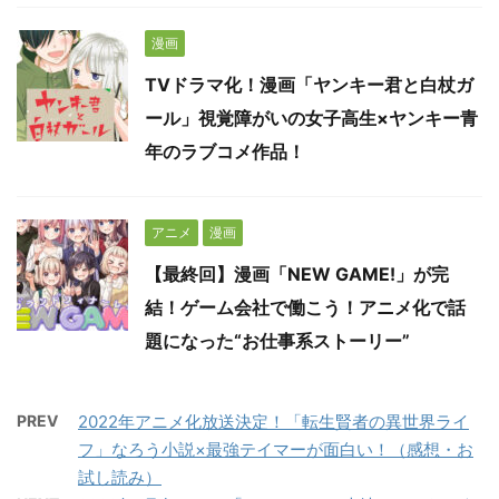
漫画
TVドラマ化！漫画「ヤンキー君と白杖ガ
ール」視覚障がいの女子高生×ヤンキー青
年のラブコメ作品！
アニメ
漫画
【最終回】漫画「NEW GAME!」が完
結！ゲーム会社で働こう！アニメ化で話
題になった“お仕事系ストーリー”
PREV
2022年アニメ化放送決定！「転生賢者の異世界ライ
フ」なろう小説×最強テイマーが面白い！（感想・お
試し読み）