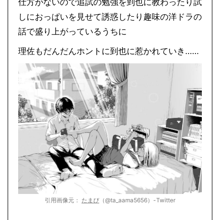
仕方がないので追試の勉強を到也に教わったり試
しにおっぱいを見せて誘惑したり趣味の洋ドラの
話で盛り上がっているうちに
理佐もだんだんホントに到也に惹かれていき……
引用画像元：
たまび
（@ta_aama5656）-Twitter