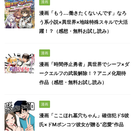
漫画
漫画「もう‥‥働きたくないんです」なろ
う系小説×異世界×地味特殊スキルで大活
躍！？（感想・無料お試し読み）
漫画
漫画「時間停止勇者」異世界でシーフ×ダ
ークエルフの武装解除！？アニメ化期待
作品（感想・無料お試し読み）
漫画
漫画「ここほれ墓穴ちゃん」確信犯ドS彼
氏×ドMポンコツ彼女が贈る“恋愛”作品