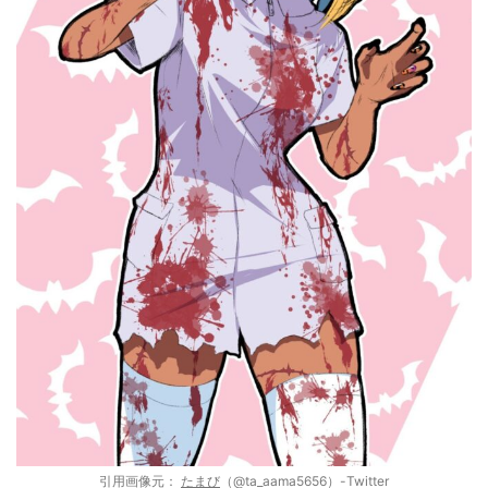
引用画像元：
たまび
（@ta_aama5656）-Twitter