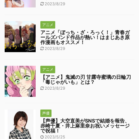
2023/8/29
アニメ
アニメ「ぼっち・ざ・ろっく！」青春ガ
ールズバンド作品が熱い！はまじあき原
作漫画もオススメ！
2023/8/29
アニメ
【アニメ】鬼滅の刃 甘露寺蜜璃の日輪刀
「毒じゃがいも」とは？
2023/8/29
声優
【声優】大空直美がSNSで結婚を報告、
赤崎千夏・井上麻里奈お祝いメッセージ
で祝福！
2023/5/25