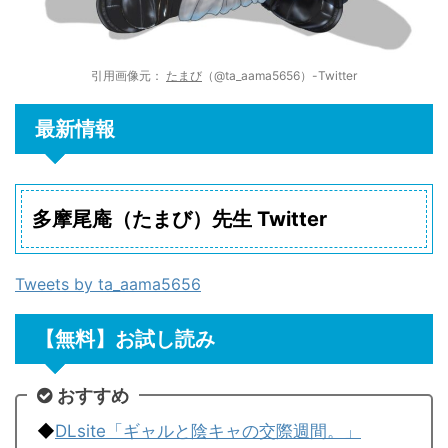
引用画像元：
たまび
（@ta_aama5656）-Twitter
最新情報
多摩尾庵（たまび）先生 Twitter
Tweets by ta_aama5656
【無料】お試し読み
おすすめ
◆
DLsite「ギャルと陰キャの交際週間。」