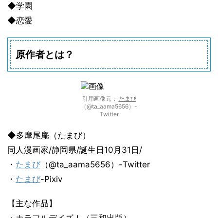
◆学園
◆恋愛
原作者とは？
引用画像元：
たまび
（@ta_aama5656）-
Twitter
◆多摩尾庵（たまび）
同人漫画家/静岡県/誕生日10月31日/
・
たまび
（@ta_aama5656）-Twitter
・
たまび
-Pixiv
【主な作品】