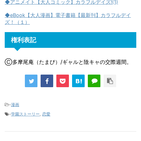
◆アニメイト【大人コミック】カラフルデイズ!(1)
◆eBook【大人漫画】電子書籍【最新刊】カラフルデイ
ズ！（１）
権利表記
Ⓒ多摩尾庵（たまび）/ギャルと陰キャの交際週間。
-
漫画
-
学園ストーリー
,
恋愛