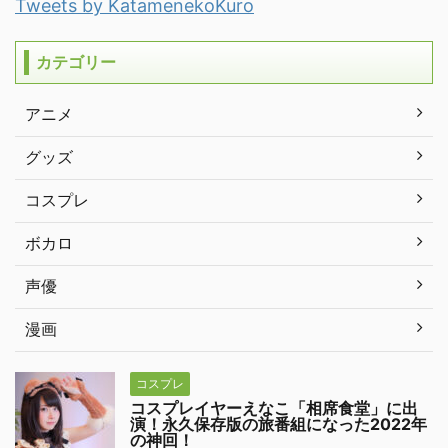
Tweets by KatamenekoKuro
カテゴリー
アニメ
グッズ
コスプレ
ボカロ
声優
漫画
コスプレ
コスプレイヤーえなこ「相席食堂」に出
演！永久保存版の旅番組になった2022年
の神回！