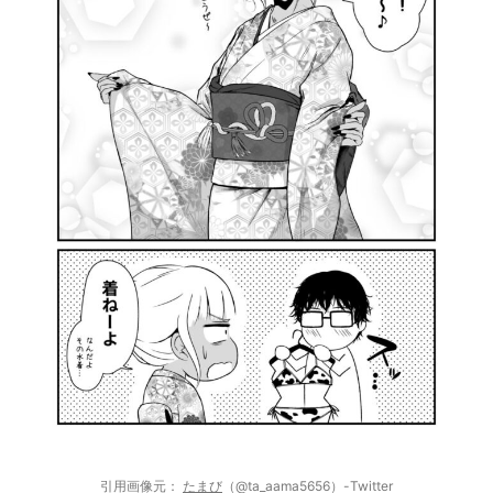
引用画像元：
たまび
（@ta_aama5656）-Twitter