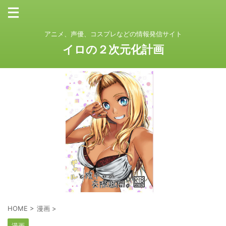
アニメ、声優、コスプレなどの情報発信サイト
イロの２次元化計画
HOME
>
漫画
>
漫画