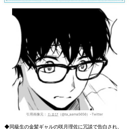
引用画像元：
たまび
（@ta_aama5656）-Twitter
◆同級生の金髪ギャルの咲月理佐に冗談で告白され、