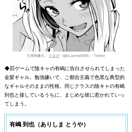
引用画像元：
たまび
（@ta_aama5656）-Twitter
◆罰ゲームで陰キャの有嶋に告白させられてしまった
金髪ギャル。勉強嫌いで、ご都合主義で色黒な典型的
なギャルそのままの性格。同じクラスの陰キャの有嶋
到也と接しているうちに、まじめな彼に惹かれていっ
てしまう。
有嶋 到也（ありしま とうや）