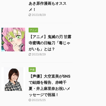
あき原作漫画もオスス
メ！
2023/8/29
アニメ
【アニメ】鬼滅の刃 甘露
寺蜜璃の日輪刀「毒じゃ
がいも」とは？
2023/8/29
声優
【声優】大空直美がSNS
で結婚を報告、赤崎千
夏・井上麻里奈お祝いメ
ッセージで祝福！
2023/5/25