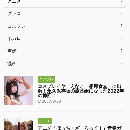
アニメ
グッズ
コスプレ
ボカロ
声優
漫画
コスプレ
コスプレイヤーえなこ「相席食堂」に出
演！永久保存版の旅番組になった2022年
の神回！
2023/8/29
アニメ
アニメ「ぼっち・ざ・ろっく！」青春ガ