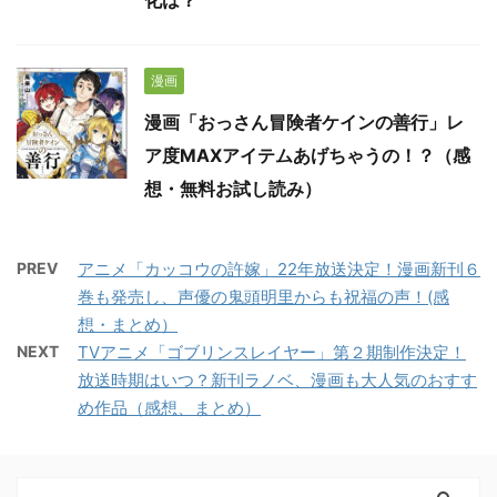
化は？
漫画
漫画「おっさん冒険者ケインの善行」レ
ア度MAXアイテムあげちゃうの！？（感
想・無料お試し読み）
PREV
アニメ「カッコウの許嫁」22年放送決定！漫画新刊６
巻も発売し、声優の鬼頭明里からも祝福の声！(感
想・まとめ）
NEXT
TVアニメ「ゴブリンスレイヤー」第２期制作決定！
放送時期はいつ？新刊ラノベ、漫画も大人気のおすす
め作品（感想、まとめ）