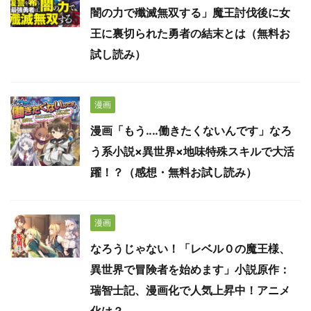
闇の力で殲滅無双する」魔王討伐後に女
王に裏切られた勇者の結末とは（無料お
試し読み）
漫画
漫画「もう‥‥働きたくないんです」なろ
う系小説×異世界×地味特殊スキルで大活
躍！？（感想・無料お試し読み）
漫画
なろうじゃない！「レベル０の魔王様、
異世界で冒険者を始めます」小説原作：
瑞智士記、漫画化で人気上昇中！アニメ