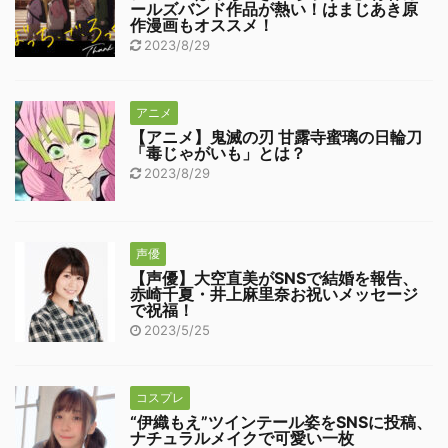
ールズバンド作品が熱い！はまじあき原
作漫画もオススメ！
2023/8/29
アニメ
【アニメ】鬼滅の刃 甘露寺蜜璃の日輪刀
「毒じゃがいも」とは？
2023/8/29
声優
【声優】大空直美がSNSで結婚を報告、
赤崎千夏・井上麻里奈お祝いメッセージ
で祝福！
2023/5/25
コスプレ
“伊織もえ”ツインテール姿をSNSに投稿、
ナチュラルメイクで可愛い一枚