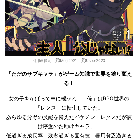
引用画像元：ⒸMeiji2021 ⒸUsber2020
「ただのサブキャラ」がゲーム知識で世界を塗り変え
る！
女の子をかばって車に轢かれ、「俺」はRPG世界の
「レクス」に転生していた。
あらゆる分野の技能を備えたイケメン・レクスだが彼
は序盤のお助けキャラ。
低過ぎる成長率、残念過ぎる固有技、器用貧乏過ぎる