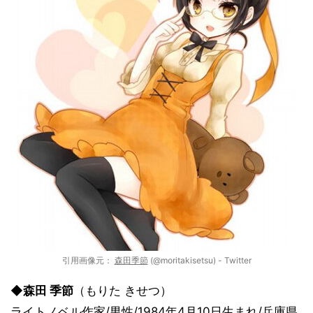
引用画像元：
森田季節
(@moritakisetsu) - Twitter
◆
森田 季節
（もりた きせつ）
ライトノベル作家/男性/1984年4月10日生まれ/兵庫県