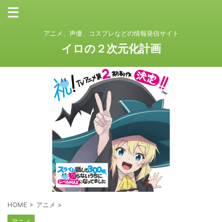
アニメ、声優、コスプレなどの情報発信サイト
イロの２次元化計画
HOME
>
アニメ
>
アニメ