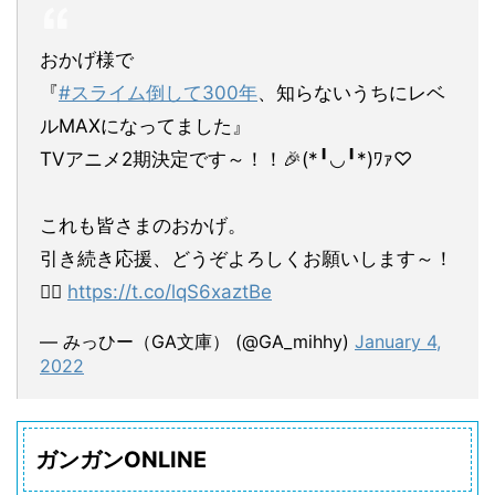
おかげ様で
『
#スライム倒して300年
、知らないうちにレベ
ルMAXになってました』
TVアニメ2期決定です～！！🎉(*╹◡╹*)ﾜｧ♡
これも皆さまのおかげ。
引き続き応援、どうぞよろしくお願いします～！
🙇‍♀️
https://t.co/lqS6xaztBe
— みっひー（GA文庫） (@GA_mihhy)
January 4,
2022
ガンガンONLINE