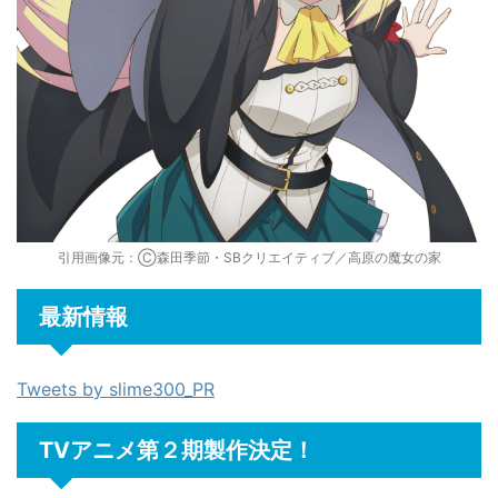
引用画像元：Ⓒ森田季節・SBクリエイティブ／高原の魔女の家
最新情報
Tweets by slime300_PR
TVアニメ第２期製作決定！