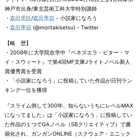
神戸市出身/東北芸術工科大学特別講師
・
森田電鉄
/
森田季節
- 小説家になろう
・
森田季節
(@moritakisetsu) - Twitter
【略 歴】
・2008年に大学院在学中『ベネズエラ・ビター・マ
イ・スウィート』で第4回MF文庫Jライトノベル新人
賞優秀賞を受賞
・「小説家になろう」に投稿していた作品が日刊ラン
キング一位を獲得
『スライム倒して300年、知らないうちにレベルMAX
になってました』は「小説家になろう」に投稿してい
た作品の１つでGAノベル（SBクリエイティブ）で書
籍化され、ガンガンONLINE（スクウェア・エニック