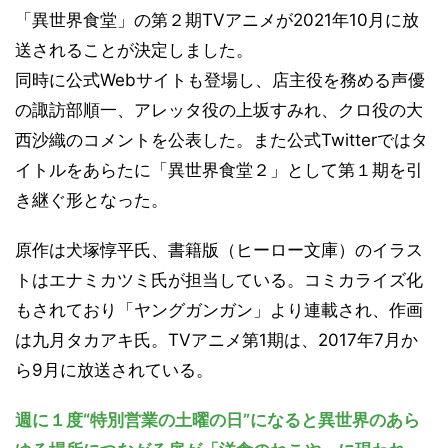
「異世界食堂」の第２期TVアニメが2021年10月に放
送されることが決定しました。
同時に公式Webサイトも登場し、店主役を務める声優
の諏訪部順一、アレッタ役の上坂すみれ、クロ役の大
西沙織のコメントを公表した。また公式Twitterではタ
イトルをあらたに「異世界食堂２」として第１期を引
き継ぐ形となった。
原作は犬塚惇平氏、書籍版（ヒーロー文庫）のイラス
トはエナミカツミ氏が担当している。コミカライズ化
もされており「ヤングガンガン」より連載され、作画
は九月タカアキ氏。TVアニメ第1期は、2017年7月か
ら9月に放送されている。
週に１度“特別営業の土曜の日”になると異世界のあら