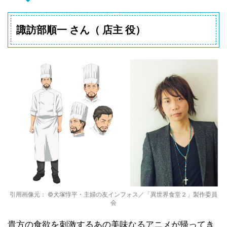
諏訪部順一 さん（ 店主 役）
引用画像元： ©犬塚惇平・主婦の友インフォス／「異世界食堂２」製作委員
会
貴方の食欲を刺激するあの美味なるアニメが帰ってき