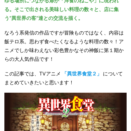
ゆる場所につながる扉が「洋食のねこや」に現われ
る。そこで出される美味しい料理の数々と、店に集
う“異世界の客”達との交流を描く。
なろう系発信の作品ですが冒険ものではなく、内容は
飯テロ系。思わず食べたくなるような料理の数々！ア
ニメでしか味わえない彩色豊かなその神飯に第１期か
らの大人気作品です！
この記事では、TVアニメ
「異世界食堂２」
について
まとめていきたいと思います！