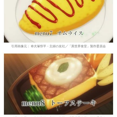
引用画像元： ©犬塚惇平・主婦の友社／「異世界食堂」製作委員会