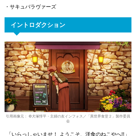
・サキュバラヴァーズ
イントロダクション
引用画像元： ©犬塚惇平・主婦の友インフォス／「異世界食堂２」製作委員
会
「いらっしゃいませ！ ようこそ、洋食のねこやへ!!」