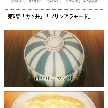
引用画像元： ©犬塚惇平・主婦の友社／「異世界食堂」製作委員会
第5話「カツ丼」「プリンアラモード」