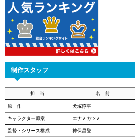
制作スタッフ
担 当
名 前
原 作
犬塚惇平
キャラクター原案
エナミカツミ
監督・シリーズ構成
神保昌登