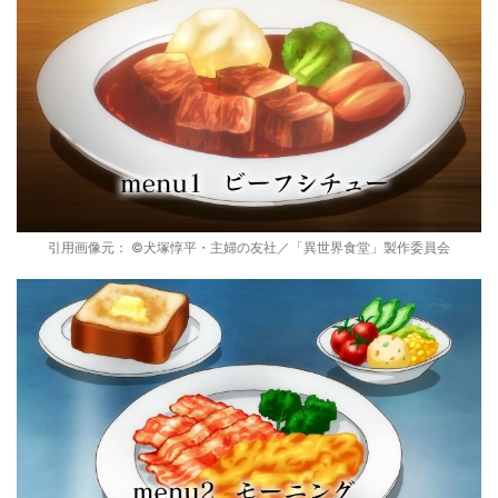
引用画像元： ©犬塚惇平・主婦の友社／「異世界食堂」製作委員会