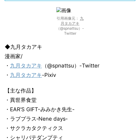
引用画像元：
九
月タカアキ
（@spnattsu）-
Twitter
◆九月タカアキ
漫画家/
・
九月タカアキ
（@spnattsu）-Twitter
・
九月タカアキ
-Pixiv
【主な作品】
・異世界食堂
・EAR’S GIFT-みみかき先生-
・ラブプラス‐Nene days‐
・サクラカタクティクス
・シャリバテダンプティ