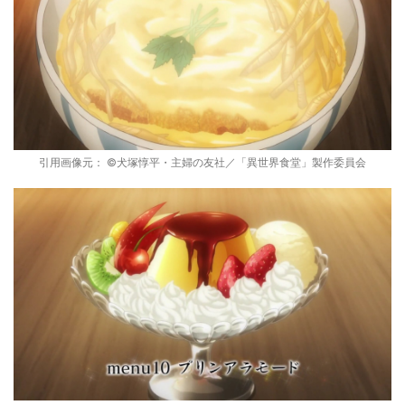
引用画像元： ©犬塚惇平・主婦の友社／「異世界食堂」製作委員会